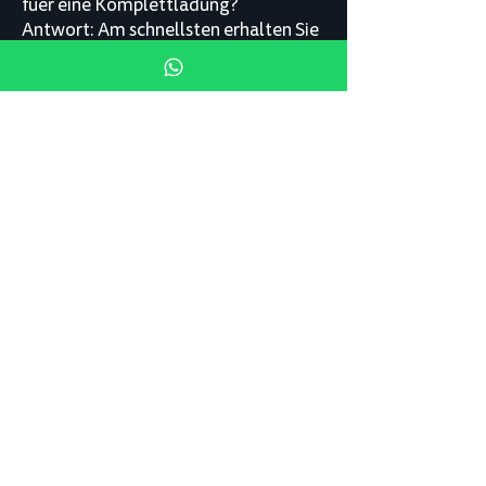
fuer eine Komplettladung?
Antwort: Am schnellsten erhalten Sie
ein Angebot, wenn Sie Abholort,
Lieferort, Ladegewicht,
Ladungsmass, Terminfenster und
besondere Anforderungen (z.B. Mega,
Frigo, Express) mitsenden. Dann
erstellen wir ein konkretes FTL-
Angebot.
Frage: Was brauchen Sie fuer eine
schnelle Preisangabe?
Antwort: Abhol- und Lieferort (PLZ),
Ladegewicht, Ladungsmass, Termine,
Ladehilfsmittel, und ob es sich um
Standard, Mega, Frigo oder Express
handelt. Optional: Incoterms und
besondere Vorgaben am Lade- oder
Entladeort.