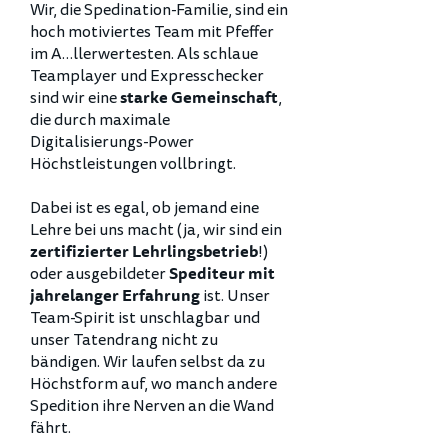
Wir, die Spedination-Familie, sind ein
hoch motiviertes Team mit Pfeffer
im A…llerwertesten. Als schlaue
Teamplayer und Expresschecker
sind wir eine
,
starke Gemeinschaft
die durch maximale
Digitalisierungs-Power
Höchstleistungen vollbringt.
Dabei ist es egal, ob jemand eine
Lehre bei uns macht (ja, wir sind ein
!)
zertifizierter Lehrlingsbetrieb
oder ausgebildeter
Spediteur mit
ist. Unser
jahrelanger Erfahrung
Team-Spirit ist unschlagbar und
unser Tatendrang nicht zu
bändigen. Wir laufen selbst da zu
Höchstform auf, wo manch andere
Spedition ihre Nerven an die Wand
fährt.